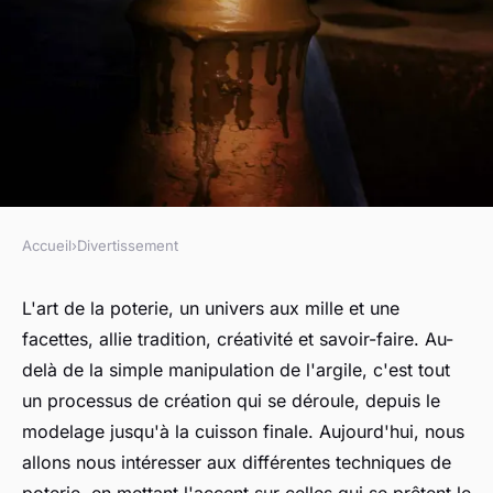
Accueil
›
Divertissement
DIVERTISSEMENT
Quelles techniques de poterie
L'art de la poterie, un univers aux mille et une
facettes, allie tradition, créativité et savoir-faire. Au-
sont les plus adaptées pour les
delà de la simple manipulation de l'argile, c'est tout
débutants?
un processus de création qui se déroule, depuis le
modelage jusqu'à la cuisson finale. Aujourd'hui, nous
Noé
•
5 juin 2024
•
6 min de lecture
allons nous intéresser aux différentes techniques de