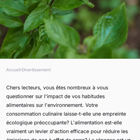
Accueil
›
Divertissement
DIVERTISSEMENT
Quels sont les meilleurs
Chers lecteurs, vous êtes nombreux à vous
questionner sur l'impact de vos habitudes
moyens de réduire l'empreinte
alimentaires sur l'
environnement
. Votre
carbonique de votre régime
consommation
culinaire laisse-t-elle une empreinte
alimentaire?
écologique préoccupante? L'alimentation est-elle
vraiment un levier d'action efficace pour réduire les
Noé
•
5 juin 2024
•
5 min de lecture