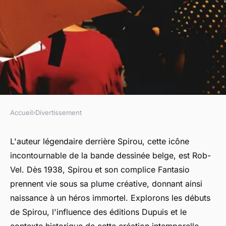
Accueil
›
Divertissement
DIVERTISSEMENT
Découvrons qui a créé spirou:
L'auteur légendaire derrière Spirou, cette icône
incontournable de la bande dessinée belge, est Rob-
histoire et origine
Vel. Dès 1938, Spirou et son complice Fantasio
prennent vie sous sa plume créative, donnant ainsi
Noé
•
25 juillet 2024
•
3 min de lecture
naissance à un héros immortel. Explorons les débuts
de Spirou, l'influence des éditions Dupuis et le