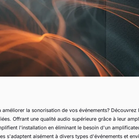
 enceinte amplifiée
 améliorer la sonorisation de vos événements? Découvrez l
iées. Offrant une qualité audio supérieure grâce à leur ampl
tion
mplifient l'installation en éliminant le besoin d'un amplificate
lles s'adaptent aisément à divers types d'événements et en