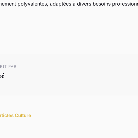
mement polyvalentes, adaptées à divers besoins professionn
RIT PAR
oé
rticles Culture