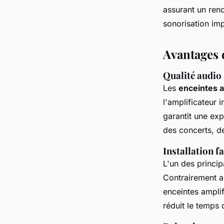
assurant un ren
Noé
•
29 juillet 2024
•
3 min de lecture
sonorisation im
Avantages 
Qualité audio 
Les
enceintes a
l'amplificateur i
garantit une ex
des concerts, d
Installation f
L'un des princi
Contrairement au
enceintes amplif
réduit le temps