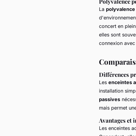
Polyvalence p
La
polyvalence
d'environnement
concert en plein
elles sont souv
connexion avec 
Comparaiso
Différences pr
Les
enceintes a
installation sim
passives
nécess
mais permet une
Avantages et 
Les enceintes ac