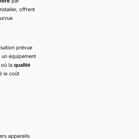
nore
par
taller, offrent
ourvue
isation prévue
t un équipement
s où la
qualité
é le coût
rs appareils