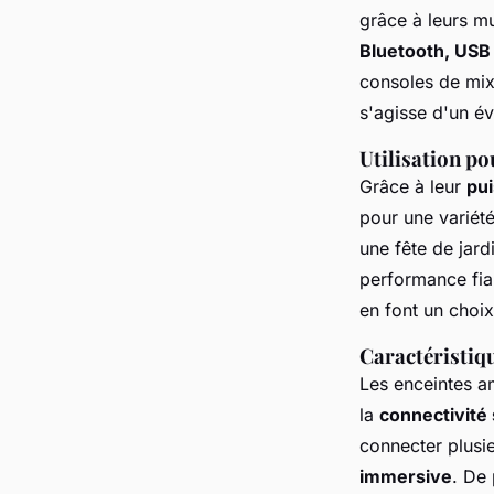
grâce à leurs mu
Bluetooth, USB
consoles de mixa
s'agisse d'un é
Utilisation p
Grâce à leur
pu
pour une variété
une fête de jard
performance fia
en font un choix
Caractéristiq
Les enceintes a
la
connectivité 
connecter plusi
immersive
. De