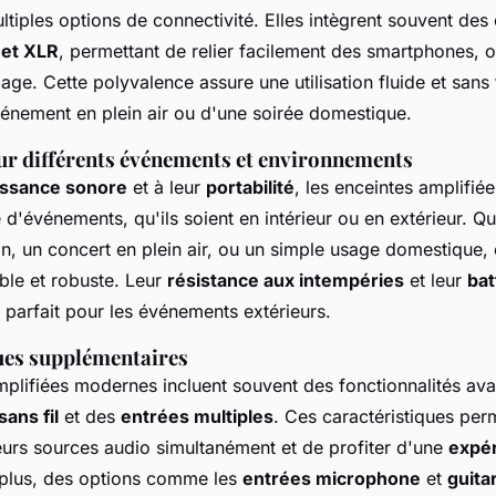
ltiples options de connectivité. Elles intègrent souvent des
 et XLR
, permettant de relier facilement des smartphones, 
ge. Cette polyvalence assure une utilisation fluide et sans t
vénement en plein air ou d'une soirée domestique.
our différents événements et environnements
issance sonore
et à leur
portabilité
, les enceintes amplifié
 d'événements, qu'ils soient en intérieur ou en extérieur. Q
in, un concert en plein air, ou un simple usage domestique, 
ble et robuste. Leur
résistance aux intempéries
et leur
bat
 parfait pour les événements extérieurs.
ues supplémentaires
mplifiées modernes incluent souvent des fonctionnalités ava
sans fil
et des
entrées multiples
. Ces caractéristiques per
eurs sources audio simultanément et de profiter d'une
expé
 plus, des options comme les
entrées microphone
et
guita