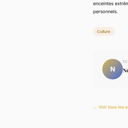
enceintes extrê
personnels.
Culture
EC
N
N
← Voir tous les a