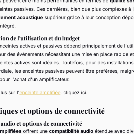
s peuvent être moins performantes en termes de
qualité so
intes passives. Ces dernières, bien que plus complexes à ins
dement acoustique
supérieur grâce à leur conception dép
intégré.
ion de l'utilisation et du budget
nceintes actives et passives dépend principalement de l'util
our des événements nécessitant une mise en place rapide e
eintes actives sont idéales. Toutefois, pour des installation
diale, les enceintes passives peuvent être préférées, malgr
our l'achat d'un amplificateur.
lus sur l'
enceinte amplifiée
, cliquez ici.
iques et options de connectivité
audio et options de connectivité
mplifiées
offrent une
compatibilité audio
étendue avec dive