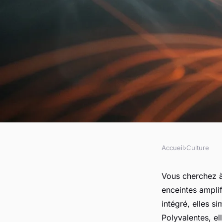
Accueil
›
Culture
CULTURE
Les avantages d'une
Vous cherchez à
enceintes amplif
pour votre sonorisa
intégré, elles si
Polyvalentes, e