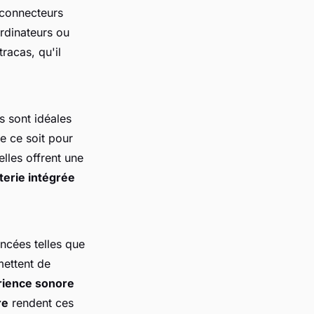
 connecteurs
ordinateurs ou
racas, qu'il
es sont idéales
ue ce soit pour
elles offrent une
terie intégrée
ncées telles que
mettent de
rience sonore
re
rendent ces