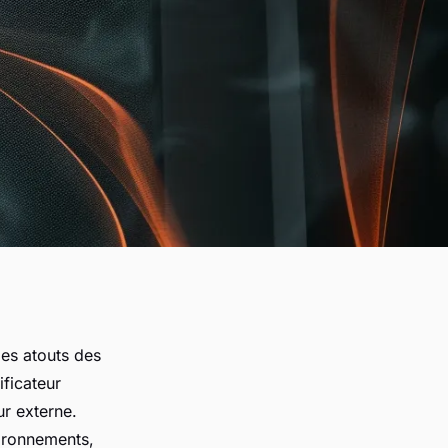
es atouts des
ificateur
ur externe.
vironnements,