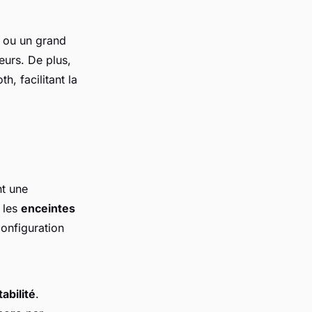
s
e ou un grand
eurs. De plus,
, facilitant la
nt une
, les
enceintes
configuration
tabilité
.