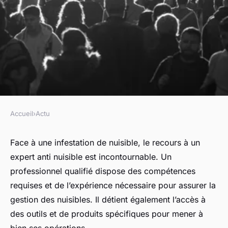
Accueil
›
Actu
ACTU
Dans quelle situation faire
Face à une infestation de nuisible, le recours à un
expert anti nuisible est incontournable. Un
intervenir un expert anti
professionnel qualifié dispose des compétences
nuisible ?
requises et de l’expérience nécessaire pour assurer la
gestion des nuisibles. Il détient également l’accès à
Noé
•
15 juillet 2024
•
4 min de lecture
des outils et de produits spécifiques pour mener à